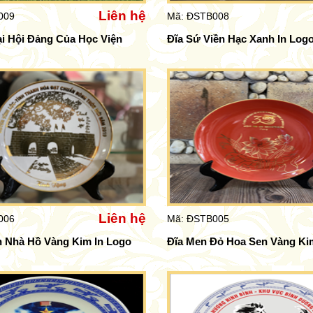
Liên hệ
009
Mã: ĐSTB008
i Hội Đảng Của Học Viện
Đĩa Sứ Viền Hạc Xanh In Log
Liên hệ
006
Mã: ĐSTB005
h Nhà Hồ Vàng Kim In Logo
Đĩa Men Đỏ Hoa Sen Vàng Ki