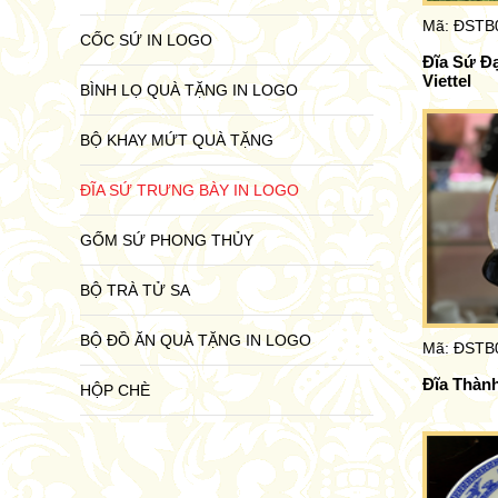
Mã: ĐSTB
CỐC SỨ IN LOGO
Đĩa Sứ Đạ
Viettel
BÌNH LỌ QUÀ TẶNG IN LOGO
BỘ KHAY MỨT QUÀ TẶNG
ĐĨA SỨ TRƯNG BÀY IN LOGO
GỐM SỨ PHONG THỦY
BỘ TRÀ TỬ SA
BỘ ĐỒ ĂN QUÀ TẶNG IN LOGO
Mã: ĐSTB
Đĩa Thàn
HỘP CHÈ