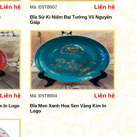
Liên hệ
Liên hệ
Mã: ĐSTB007
o
Đĩa Sứ Kỉ Niệm Đại Tướng Võ Nguyên
Giáp
Liên hệ
Liên hệ
Mã: ĐSTB004
m In Logo
Đĩa Men Xanh Hoa Sen Vàng Kim In
Logo