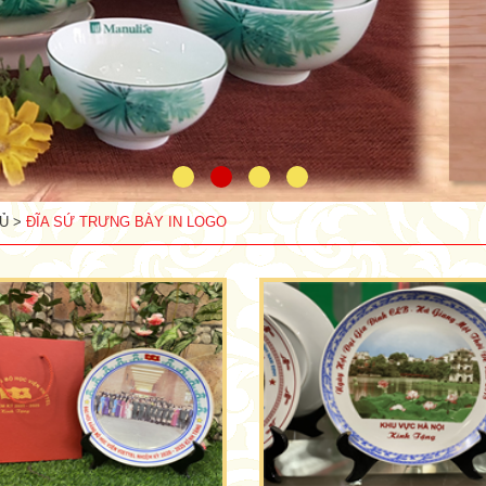
Ủ >
ĐĨA SỨ TRƯNG BÀY IN LOGO