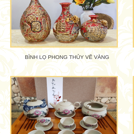
BÌNH LỌ PHONG THỦY VẼ VÀNG