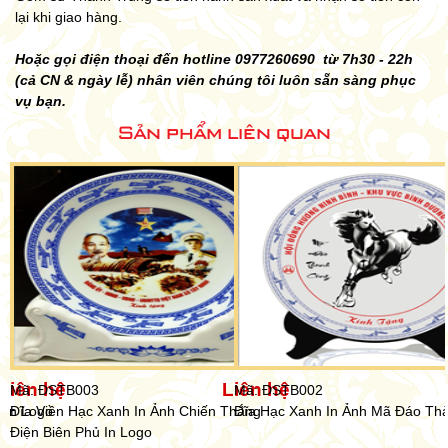
lại khi giao hàng.
Hoặc gọi điện thoại đến hotline 0977260690 từ 7h30 - 22h
(cả CN & ngày lễ) nhân viên chúng tôi luôn sẵn sàng phục
vụ bạn.
Sản phẩm liên quan
Liên hệ
Liên hệ
Mã: ĐSTB002
Mã: ĐSTB009
h Chiến Thắng
Đĩa Hạc Xanh In Ảnh Mã Đáo Thành Công
Đĩa Sứ Đại Hội Đảng Của 