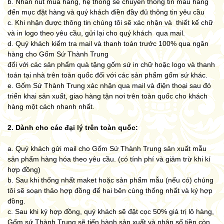
b. Nhấn nút mua hàng, hệ thống sẽ chuyển thông tin mẫu hàng
đến mục đặt hàng và quý khách điền đầy đủ thông tin yêu cầu
c. Khi nhận được thông tin chúng tôi sẽ xác nhận và thiết kế chữ
và in logo theo yêu cầu, gửi lại cho quý khách qua mail.
d. Quý khách kiểm tra mail và thanh toán trước 100% qua ngân
hàng cho Gốm Sứ Thành Trung
đối với các sản phẩm quà tặng gốm sứ in chữ hoặc logo và thanh
toán tại nhà trên toàn quốc đối với các sản phẩm gốm sứ khác.
e. Gốm Sứ Thành Trung xác nhận qua mail và điện thoại sau đó
triển khai sản xuất, giao hàng tận nơi trên toàn quốc cho khách
hàng một cách nhanh nhất.
2. Dành cho các đại lý trên toàn quốc:
a. Quý khách gửi mail cho Gốm Sứ Thành Trung sản xuất mẫu
sản phẩm hàng hóa theo yêu cầu. (có tính phí và giảm trừ khi kí
hợp đồng)
b. Sau khi thống nhất maket hoặc sản phẩm mẫu (nếu có) chúng
tôi sẽ soạn thảo hợp đồng để hai bên cùng thống nhất và ký hợp
đồng.
c. Sau khi ký hợp đồng, quý khách sẽ đặt cọc 50% giá trị lô hàng,
Gốm sứ Thành Trung sẽ tiến hành sản xuất và nhận số tiền còn