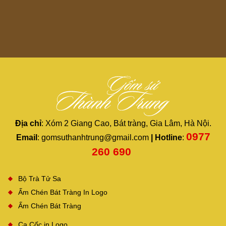
Địa chỉ
: Xóm 2 Giang Cao, Bát tràng, Gia Lâm, Hà Nội.​
0977
Email
: gomsuthanhtrung@gmail.com
| Hotline
:
260 690 ​
Bộ Trà Tử Sa
Ấm Chén Bát Tràng In Logo
Ấm Chén Bát Tràng
Ca Cốc in Logo