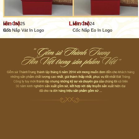
Liên hệ
Liên hệ
Mã: CA025
Mã: CA024
g Cảnh
Cốc Nắp Vát In Logo
Cốc Nắp Eo In Logo