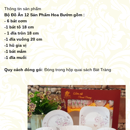
Thông tin sản phẩm
Bộ Đồ Ăn 12 Sản Phẩm Hoa Bướm gồm :
- 6 bát cơm
-1 bát tô 18 cm
- 1 đĩa tròn 18 cm
-1 đĩa vuông 20 cm
-1 hũ gia vị
-1 bát mắm
-1 đĩa muối
Quy cách đóng gó
i: Đóng trong hộp quai sách Bát Tràng