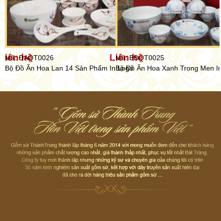
Liên hệ
Liên hệ
Mã: ĐAQT0026
Mã: BĐQT0025
Bộ Đồ Ăn Hoa Lan 14 Sản Phẩm In Logo
Bộ Đồ Ăn Hoa Xanh Trong Men I