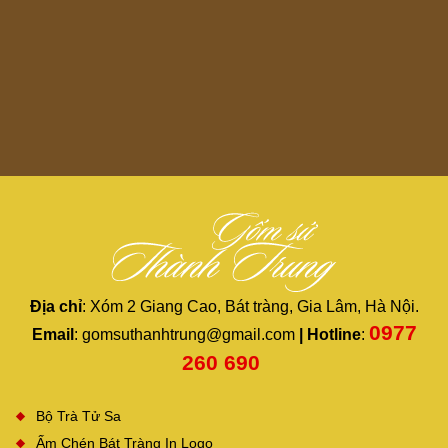
Địa chỉ
: Xóm 2 Giang Cao, Bát tràng, Gia Lâm, Hà Nội.​
0977
Email
: gomsuthanhtrung@gmail.com
| Hotline
:
260 690 ​
Bộ Trà Tử Sa
Ấm Chén Bát Tràng In Logo